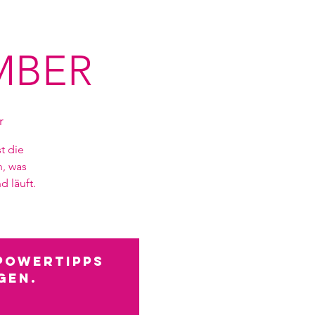
MBER
r
t die
n, was
d läuft.
POWERTIPPS
gen.