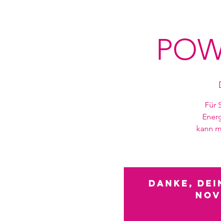
POW
Für 
Energ
kann ma
Danke, de
NOV