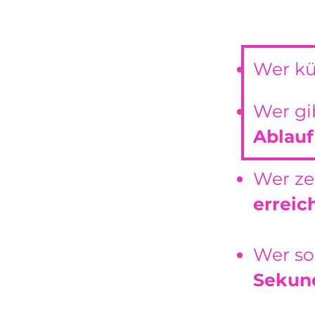
Wer k
Wer gi
Ablauf
Wer ze
erreic
Wer so
Sekun