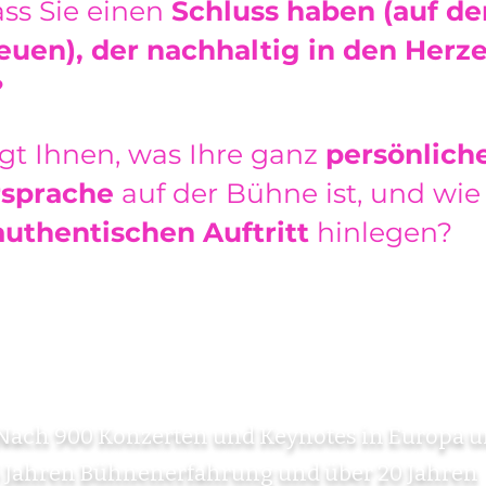
ss Sie einen
Schluss haben (auf de
reuen),
der nachhaltig in den Herz
?
gt Ihnen, was Ihre ganz
persönlich
rsprache
auf der Bühne ist, und wie
authentischen Auftritt
hinlegen?
Nach 900 Konzerten und Keynotes in Europa 
5 Jahren Bühnenerfahrung und über 20 Jahren