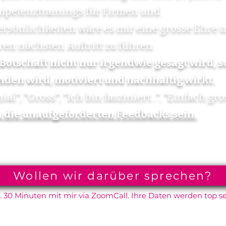
mpetenztrainings für Firmen und
sönlichkeiten wäre es mir eine grosse Ehre 
hren nächsten Auftritt zu führen.
Botschaft nicht nur irgendwie gesagt wird, 
nden wird, motiviert und nachhaltig wirkt.
ial", "Gross", "Ich bin fasziniert...", "Einfach gro
 die unaufgeforderten Feedbacks sein.
Wollen wir darüber sprechen?
. 30 Minuten mit mir via ZoomCall. Ihre Daten werden top se