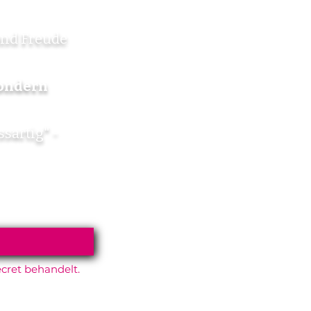
und Freude
sondern
ssartig" -
cret behandelt.