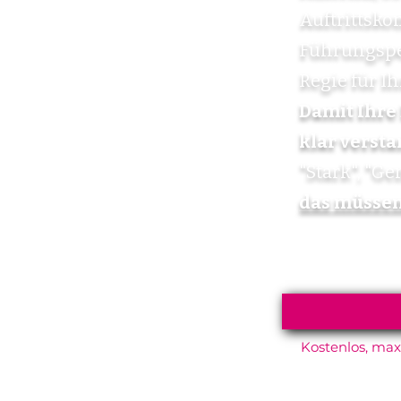
Auftrittsko
Führungsper
Regie für I
Damit Ihre 
klar versta
"Stark", "Gen
das müssen
Kostenlos, max