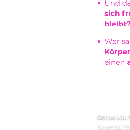
Und da
sich f
bleibt
Wer sa
Körpe
einen
Gerne ich:
Amerika, 3