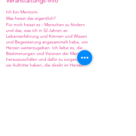
Veranstaltungs-Info
Ich bin Mentorin.
Was heisst das eigentlich?
Für mich heisst es - Menschen zu fördern
und das, was ich in 52 Jahren an
Lebenserfahrung und Können und Wissen
und Begeisterung angesammelt habe, von
Herzen weiterzugeben. Ich liebe es, die
Bestimmungen und Visionen der Menschen
herauszuschälen und dafür zu sorgen, dass
sie Auftritte haben, die direkt im Herzen
ankommen - sei das nun privat oder im Job.
buchen
Angefangen habe ich als Primarlehrerin und
weitergemacht habe ich als Sprachlehrerin
für Erwachsene, bis ich dann selbstständig
und Trainerin und Coach wurde. Dies, weil
Verkauf beendet
ich auch als Sängerin auf der Bühne stand
und mehr als 600 Konzerte in Europa und
Tickettyp
Amerika gegeben habe - nun schon über
Mentoring. Ins Herz.
30 Jahre. Auch die Musik-Studien in Mailand
und am Konsi/an der Musikhochschule
Mehr Infos
Luzern haben dies ermöglicht.