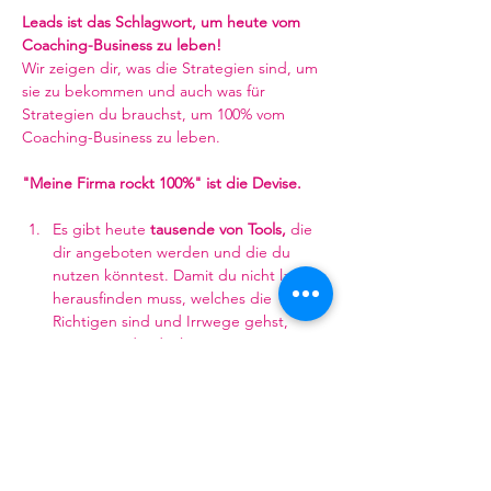
Leads ist das Schlagwort, um heute vom 
Coaching-Business zu leben!
Wir zeigen dir, was die Strategien sind, um 
sie zu bekommen und auch was für 
Strategien du brauchst, um 100% vom 
Coaching-Business zu leben.
"Meine Firma rockt 100%" ist die Devise.
Es gibt heute 
tausende von Tools, 
die 
dir angeboten werden und die du 
nutzen könntest. Damit du nicht lange 
herausfinden muss, welches die 
Richtigen sind und Irrwege gehst, 
zeigen wir dir ideale Strategien. Du 
bist ein Profi, du brauchst 100% 
Content, der funktioniert.
Soll dein Leben als Coach so sein, wie 
wenn du mit einem 
wunderbaren 
Oldtimer im Frühling der Riviera 