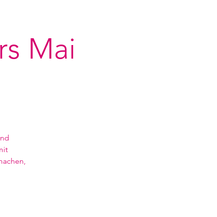
rs Mai
und
mit
tmachen,