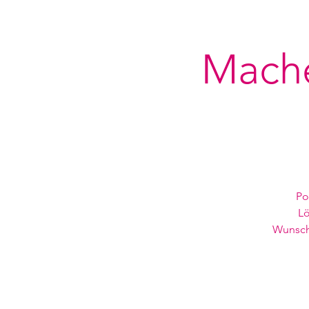
Mache
Po
Lö
Wunsche