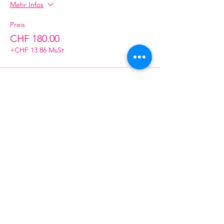
Mehr Infos
Preis
CHF 180.00
+CHF 13.86 MsSt
Verkauf beendet
Tickettyp
TN Macherinnen ONLINE
Mehr Infos
Preis
CHF 0.00
Verkauf beendet
Tickettyp