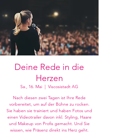
Deine Rede in die
Herzen
Sa., 16. Mai
  |  
Viscosistadt AG
Nach diesen zwei Tagen ist Ihre Rede
vorbereitet, um auf der Bühne zu rocken.
Sie haben sie trainiert und haben Fotos und
einen Videotrailer davon inkl. Styling, Haare
und Makeup von Profis gemacht. Und Sie
wissen, wie Präsenz direkt ins Herz geht.